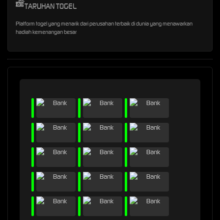
TARUHAN TOGEL
Platform togel yang menarik dari perusahan terbaik di dunia yang menawarkan
hadiah kemenangan besar