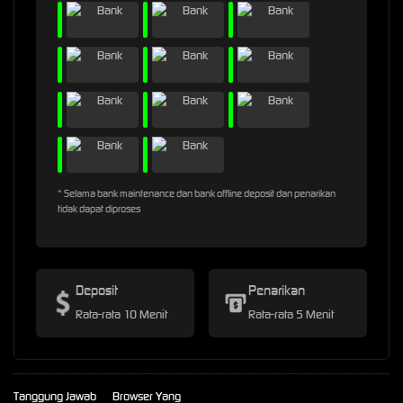
* Selama bank maintenance dan bank offline deposit dan penarikan
tidak dapat diproses
Deposit
Penarikan
Rata-rata 10 Menit
Rata-rata 5 Menit
Tanggung Jawab
Browser Yang