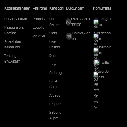
Kebijaksanaan
Platform
Kategori
Dukungan
Komunitas
Pusat Bantuan
Promosi
Hot
+62877281
Telegra
Games
53106
m
Responsible
Loyalty
Gaming
Slots
Balaksixres
Facebo
Referral
mi
ok
Syarat dan
Live
Ketentuan
Casino
Instagra
m
Tentang
Race
BALAKSIX
Twitter
Togel
Wordpr
Olahraga
ess
Crash
Game
Arcade
E-Sports
Sabung
Ayam