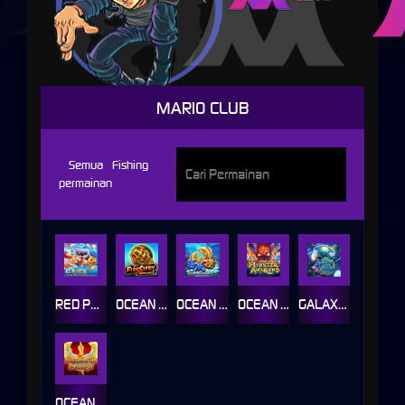
MARIO CLUB
Semua
Fishing
permainan
RED PACKET FISHING
OCEAN KING 2
OCEAN PROJECT
OCEAN KING 3
GALAXY WAR
OCEAN KING 4