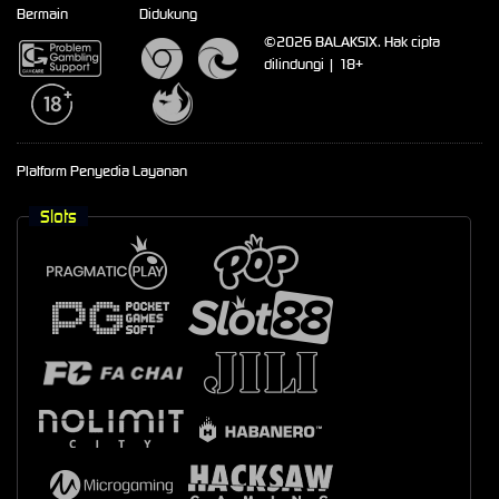
Bermain
Didukung
©2026 BALAKSIX. Hak cipta
dilindungi | 18+
Platform Penyedia Layanan
Slots