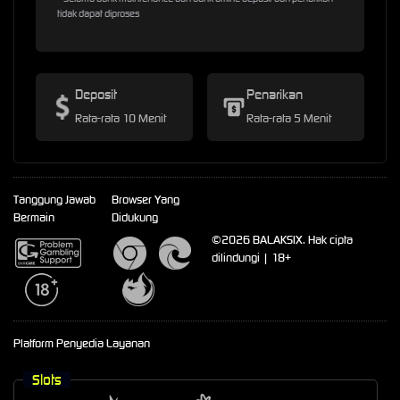
tidak dapat diproses
Deposit
Penarikan
Rata-rata 10 Menit
Rata-rata 5 Menit
Tanggung Jawab
Browser Yang
Bermain
Didukung
©2026 BALAKSIX. Hak cipta
dilindungi | 18+
Platform Penyedia Layanan
Slots