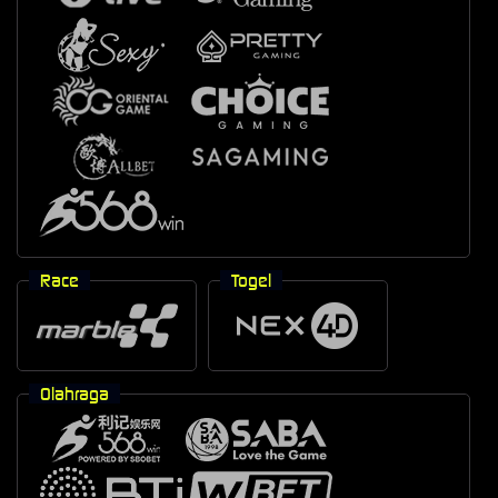
Race
Togel
Olahraga