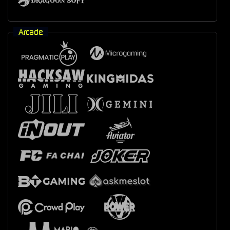
Arcade