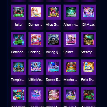
Joker
Demon Fox
Alice Dream
Alien Invasion
DJ Maxx
Robinhood Quest
Cooking Red
Viking Quest
Spider Woman
Steampunk Heist
Temple of Horus
Little Mermaid
Speed Runner
Mecha Kaiju
Felix The Robber