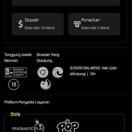
Deposit
Penarikan
Rata-rata 10 Menit
Rata-rata 5 Menit
Tanggung Jawab
Browser Yang
Bermain
Didukung
©2026 BALAKSIX. Hak cipta
dilindungi | 18+
Platform Penyedia Layanan
Slots