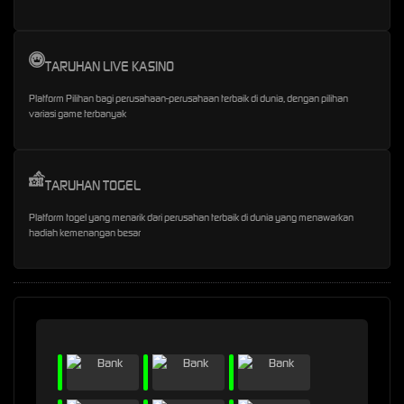
TARUHAN LIVE KASINO
Platform Pilihan bagi perusahaan-perusahaan terbaik di dunia, dengan pilihan
variasi game terbanyak
TARUHAN TOGEL
Platform togel yang menarik dari perusahan terbaik di dunia yang menawarkan
hadiah kemenangan besar