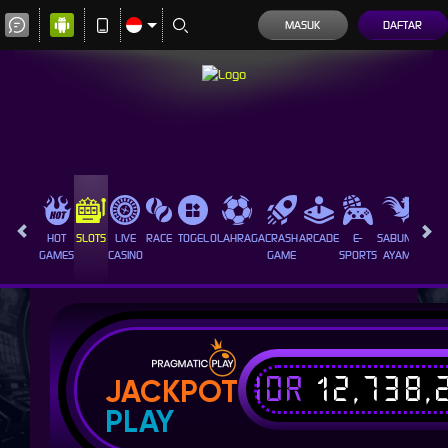
MASUK
DAFTAR
HOT
SLOTS
LIVE
RACE
TOGEL
OLAHRAGA
CRASH
ARCADE
E-
SABUNG
PROM
GAMES
CASINO
GAME
SPORTS
AYAM
IDR
12,738,
JACKPOT
PLAY