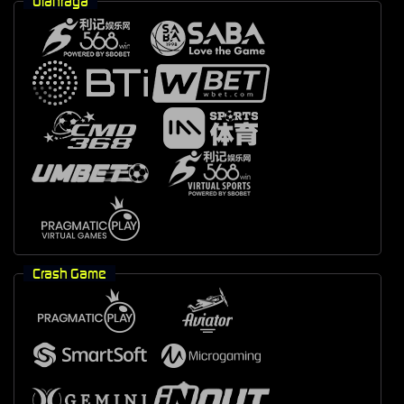
Olahraga
Crash Game