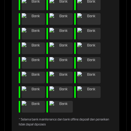
* Selama bank maintenance dan bank offline deposit dan penarikan
tidak dapat diproses