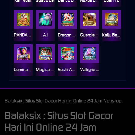
Kart Rush
Space Cat
Dance Dance Dance
Nexus Blade
Guan Yu
PANDA BLESSING
A.I
Dragon Festive
Guardian of Gold
Kaiju Battle
Lumina Drift
Magica Owl
Sushi Avenger
Valkyrie Profile
Balaksix : Situs Slot Gacor Hari Ini Online 24 Jam Nonstop
Balaksix : Situs Slot Gacor
Hari Ini Online 24 Jam