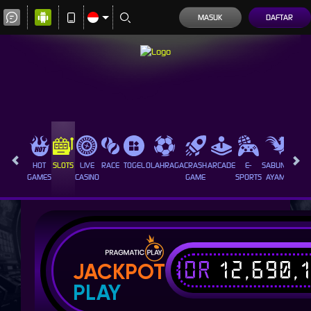
MASUK
DAFTAR
HOT
SLOTS
LIVE
RACE
TOGEL
OLAHRAGA
CRASH
ARCADE
E-
SABUNG
PROM
GAMES
CASINO
GAME
SPORTS
AYAM
IDR
12,690,
JACKPOT
PLAY