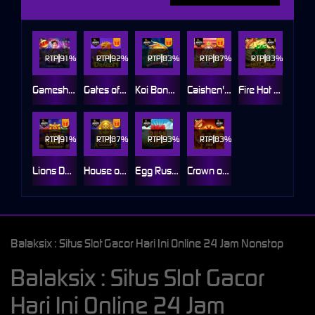
RTP
91%
RTP
92%
RTP
83%
RTP
87%
RTP
83%
Gameshow Party Jackpot Play
Gates of Dragon Jackpot Play
Koi Bonanza Jackpot Play
Caishen's Gems Jackpot Play
Fire Hot 20 Jackpot Play
RTP
91%
RTP
87%
RTP
93%
RTP
83%
Lions Dance Megaways Jackpot Play
House of Lions Megaways Jackpot Play
Egg Rush Jackpot Play
Crown of Fire Jackpot Play
Balaksix : Situs Slot Gacor Hari Ini Online 24 Jam Nonstop
Balaksix : Situs Slot Gacor
Hari Ini Online 24 Jam