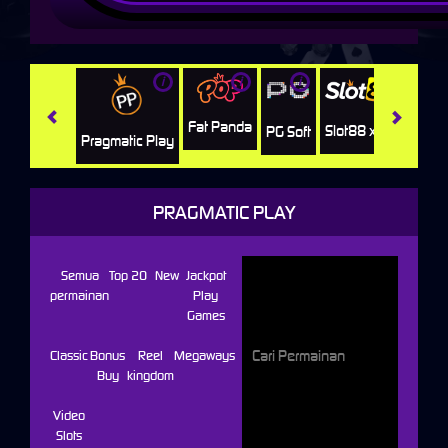
i
i
i
i
i
Facha
Fat Panda
Slot88 x PP
PG Soft
Pragmatic Play
PRAGMATIC PLAY
Semua
Top 20
New
Jackpot
permainan
Play
Games
Classic
Bonus
Reel
Megaways
Buy
kingdom
Video
Slots