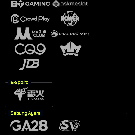
E-Sports
Sabung Ayam