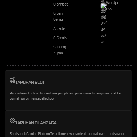
Wordpr
Olahraga
ess
Crash
Game
Arcade
E-Sports
Sabung
Ayam
TARUHAN SLOT
Penyedia slot online dengan beragam pilihan game menarik yang memudahkan
pemain untuk mencapai jackpot
TARUHAN OLAHRAGA
Sportsbook Gaming Platform Terbaik menawarkan lebih banyak game, odds yang